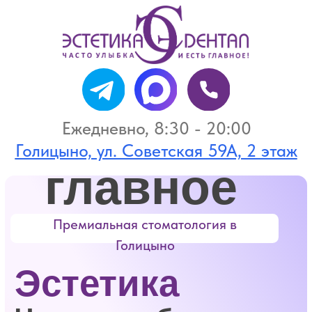
Часто
улыбка
и есть
Ежедневно, 8:30 - 20:00
Голицыно, ул. Советская 59А, 2 этаж
главное
Премиальная стоматология в
Голицыно
Эстетика
Часто улыбка и есть
дентал
+7 (495) 946-20-46
+7 (916) 946-73-05
главное!
Клиника, в которую мы
вложили душу
,
чтобы создать
достойные
условия для
истинных
ценителей жизни