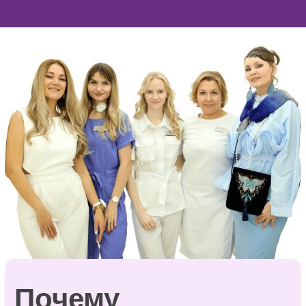
чтобы создать
достойные условия
для истинных
ценителей жизни!
Костная пластика делается строго по
показаниям. Наша команда подберет
альтернативные методы лечения без
увеличению объема кости.