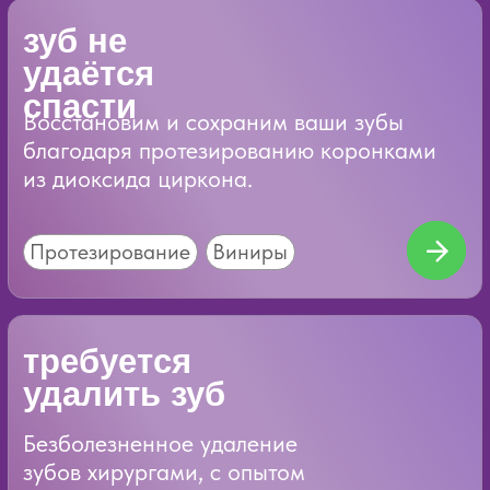
сделать
снимок
Рентген
Безошибочная диагностика
и качественное лечение Ваших зубов.
Рентген
Отсутствуют
зубы
Имплантация зубов
с мировой гарантией!
Установка
нужна
Гигиена и
профилактика
Как сохранить и приумножить