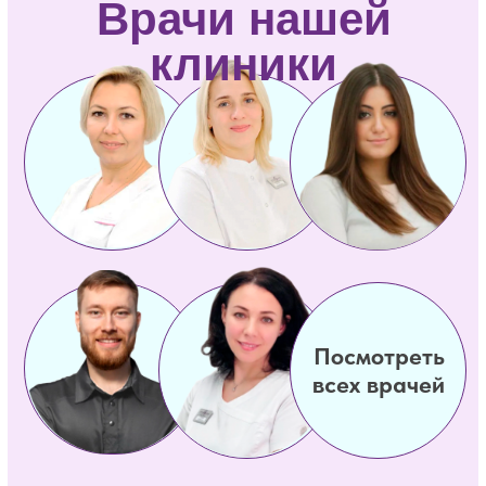
Оставьте заявку, и получите ответы
на все вопросы, мы свяжемся с вами
в ближайшее время
и проконсультируем.
+7
Отправляя данные, Вы подтверждаете,
что ознакомились с условиями
политики конфиденциальности
и
хранения данных
Отправить данные