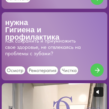
искусственный
интеллект в нашей
клинике
Diagnocat — это нейросеть, которая
анализирует снимок зубов, отмечает
участки, требующие внимания, и
помогает врачу не пропустить скрытые
изменения.
анализирует состояние зубов
выделяет подозрительные участки на
снимке
помогает обнаружить проблемы,
которые ещё могут не беспокоить
формирует наглядный диагностический
отчёт
Diagnocat помогает врачу внимательнее
изучить снимок, отметить
подозрительные участки и не упустить
изменения, которые сложно заметить
при обычном осмотре.
Проверить снимки с Diagnocat