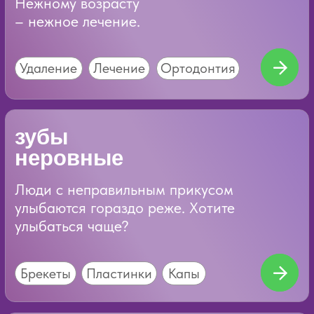
требуется
удалить зуб
Безболезненное удаление
зубов хирургами, с опытом
работы более 10 лет.
Удаление
Реставрация
требуется
исправить дефекты
Часто улыбка - это и есть главное!
Наши специалисты, как никто другой
знают об этом.
Голливудская улыбка
Виниры