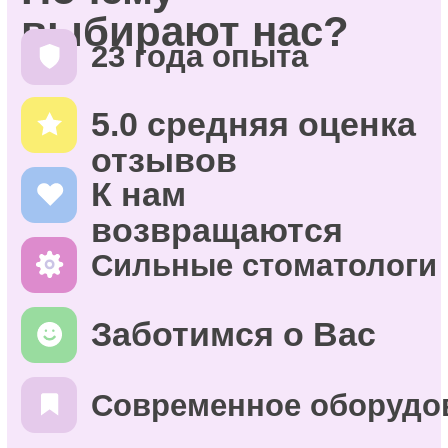
01
Проверенная
клиника
Более 23-х лет успешно помогает людям
изменить их жизнь к лучшему при
помощи качественного и эстетического
улучшения состояния зубов. Давайте
заботиться о Ваших зубах вместе!
02
Здесь работает
искусственный
интеллект
Diagnocat анализирует ваши снимки
с невероятной точностью. Там, где
человеческий глаз может заметить
лишь поверхностные изменения,
нейросеть «видит» всё.
03
Опытные
врачи