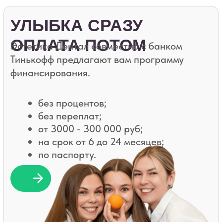
Почему
выбирают нас?
23 года опыта
5.0 средняя оценка
отзывов
К нам
возвращаются
Сильные стоматологи
Заботимся о Вас
Современное оборудование