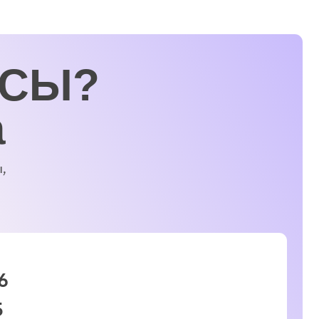
 этаж
*
*Ютуб- продукт компаний
запрещены на территории РФ, за
несоблюдения российского
законодательства.