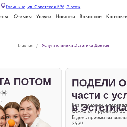
цыно, ул. Советская 59А, 2 этаж
Отзывы
Услуги
Новости
Вакансии
Контакты
Главная
/
Услуги клиники Эстетика Дентал
 ПОТОМ
ПОДЕЛИ ОПЛАТУ 
части с услуго
в Эстетика Дент
Без комиссии и переплат!
Сумма от 1 рубля до 30 000 рублей.
В день приема вы заплатите только
25%!
Остальные 3 платежа равными доля
и интервалом 2 недели спишутся
с привязанной карты.