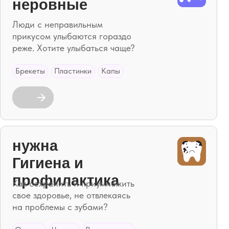
Пластинки
Капы
а
на и
илактика
нить и приумножить
вье, не отвлекаясь
мы с зубами?
Чистка
Ремотерапия
ется