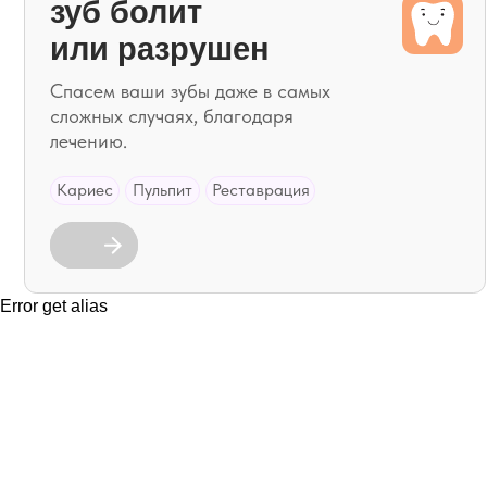
Error get alias
вОЗН
З
к
Оставь
м