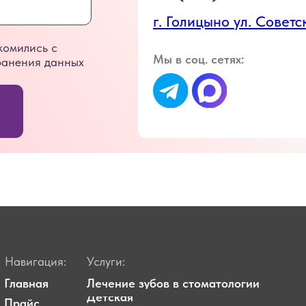
ация:
Услуги:
ая
Лечение зубов в стоматологии
Детская
с
стоматология
и
Ортодонтия
вы
Протезирование зубов
сти
Установка имплантатов
акты
Гигиена и профилактика зубов
нсии
Эстетическое моделирование и лечение
и
Рентгенодиагностика зубов
VIP Обслуживание стоматолога
Подробнее об Эстетика Дентал
esteticadental-reviews.ru