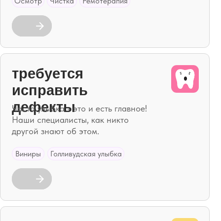
авить
кты
ка - это и есть главное!
иалисты, как никто
ают об этом.
Голливудская улыбка
тствуют
ия зубов
 гарантией!
ние
Гарантия