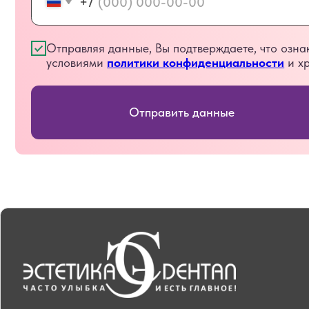
Навиг
Главн
Прай
Врач
143040, Московская обл.,
Отзы
Одинцовский р-н,
ООО «Клиника «Голицыно»
Ново
Юридический/фактический адрес
Конт
143040, Московская обл., Одинцовский район,
г.Голицыно, ул. Советская, д.59
Вака
Услуг
Генеральный директор
Ермакова Эллина Александровна
ИНН/КПП:
5032096978 / 503201001
ОГРН:
1035006499472
Email:
estetica@esteticadental.ru
Телефон:
+7 (495) 946-20-46
Политика конфиденциальности
Информация потребителю