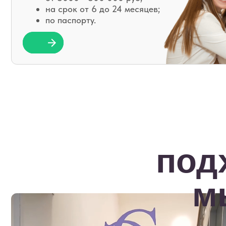
подхо
мы
т
с
Не
– 