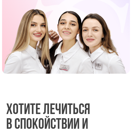
Хотите лечиться
в спокойствии и
уединении?
В клинике «Эстетика Дентал»,
в небольшом, уютном городе
Голицыно успешно применяется
схема «Единственный гость».
Вы не встретите никого более
во время Вашего визита, просто
арендуя клинику на необходимое
вам время!