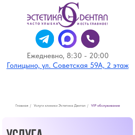
Ежедневно, 8:30 - 20:00
Голицыно, ул. Советская 59А, 2 этаж
Услуга
+7 (495) 946-20-46
+7 (916) 946-73-05
"Единственный гость"
Главная
/
Услуги клиники Эстетика Дентал
/
VIP обслуживание
Решить задачу быстро и комфортно,
за один-два визита в клинику –
важно для любого занятого