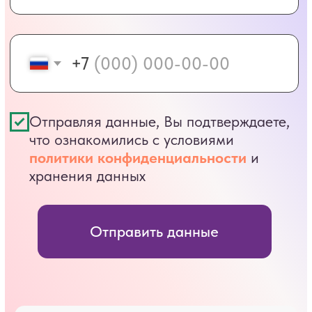
143040, Московская обл.,
Одинцовский р-н,
ООО «Клиника «Голицыно»
Юридический/фактический адрес
143040, Московская обл., Одинцовский район,
г.Голицыно, ул. Советская, д.59
Генеральный директор
Ермакова Эллина Александровна
ИНН/КПП:
5032096978 / 503201001
ОГРН:
1035006499472
Email:
estetica@esteticadental.ru
Телефон:
+7 (495) 946-20-46
Политика конфиденциальности
Информация потребителю
Разработка сайта →
Все фото и видео материалы принадлежат