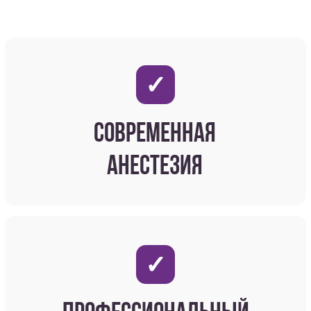
на все вопросы, мы свяжемся с вами
в ближайшее время
и проконсультируем.
+7
Отправляя данные, Вы подтверждаете,
что ознакомились с условиями
политики конфиденциальности
и
хранения данных
Отправить данные