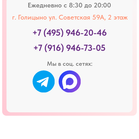
их владельцам и использованы
исключительно в целях демонстрации.
Пожалуйста, не используйте их в
коммерческих целях.
© 2026 «Эстетика Дентал» - Estetica Dental
*
*Ютуб- продукт компаний запрещены
на территории РФ, за несоблюдения
российского законодательства.