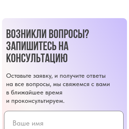
Гигиена и профилактика зубов
Эстетическое моделирование и лечение
Рентгенодиагностика зубов
VIP Обслуживание стоматолога
График работы
Ежедневно, 8:30 - 20:00
Адрес клиники
г. Голицыно, ул. Советская 59А, 2 этаж
Контакты:
+7 (495) 946-20-46
+7 (916) 946-73-05
Соц. сети и мессенджеры:
Услуги: