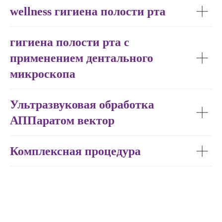
wellness гигиена полости рта
гигиена полости рта с
Хирургические
применением дентального
услуги
микроскопа
и
имплантация
Длительность приёма от 30 минут
Ультразвуковая обработка
АППаратом вектор
Записаться на приём врача
Комплексная процедура