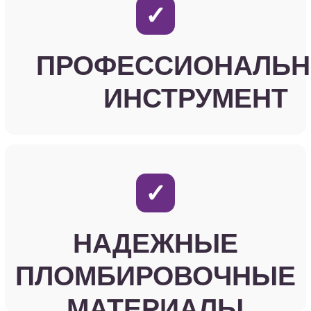
143040, Московская обл.,
Одинцовский р-н,
ООО «Клиника «Голицыно»
Юридический/фактический адрес
143040, Московская обл., Одинцовский район,
г.Голицыно, ул. Советская, д.59
Генеральный директор
Ермакова Эллина Александровна
ИНН/КПП:
5032096978 / 503201001
ОГРН:
1035006499472
Email:
estetica@esteticadental.ru
Телефон:
+7 (495) 946-20-46
Политика конфиденциальности
Информация потребителю
Разработка сайта →
Все фото и видео материалы принадлежат