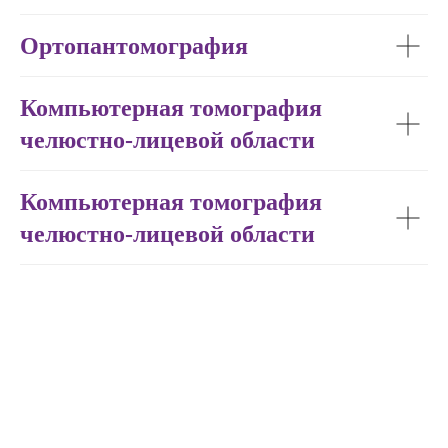
Навигация:
Ортопантомография
Главная
Прайс
Компьютерная томография
Врачи
челюстно-лицевой области
Отзывы
Новости
Компьютерная томография
Контакты
челюстно-лицевой области
Вакансии
Услуги
Лечение зубов в стоматологии
Детская стоматология
Ортодонтия
Протезирование зубов
Установка имплантатов