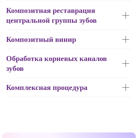
Композитная реставрация
Ортопедические
центральной группы зубов
услуги
Композитный винир
Длительность приёма от 60 минут
Обработка корневых каналов
Записаться на приём врача
зубов
Комплексная процедура