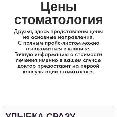
ознакомиться в клинике.
Главная
Услуги
Прайс
Точную информацию о стоимости
лечения именно в вашем случае
доктор предоставит на первой
консультации стоматолога.
Записаться на приём
УЛЫБКА СРАЗУ
ОПЛАТА ПОТОМ
Эстетика Дентал совместно с банком
Тинькофф предлагают вам программу
финансирования.
без процентов;
без переплат;
от 3000 - 300 000 руб;
на срок от 6 до 24 месяцев;
по паспорту.