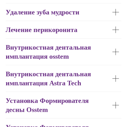
Удаление зуба мудрости
Лечение перикоронита
Внутрикостная дентальная
Детская
имплантация osstem
стоматология
Внутрикостная дентальная
Длительность приёма от 30 минут
имплантация Astra Tech
Записаться на приём врача
Установка Формирователя
десны Osstem