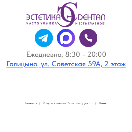
Ежедневно, 8:30 - 20:00
Голицыно, ул. Советская 59А, 2 этаж
Цены
+7 (495) 946-20-46
+7 (916) 946-73-05
Главная
/
Услуги клиники Эстетика Дентал
/
Цены
стоматология
Друзья, здесь представлены цены
на основные направления.
С полным прайс-листом можно