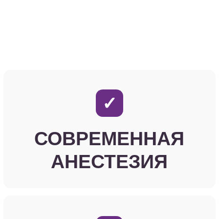
Гигиена и профилактика зубов
Эстетическое моделирование и лечение
Рентгенодиагностика зубов
VIP Обслуживание стоматолога
График работы
Ежедневно, 8:30 - 20:00
Адрес клиники
г. Голицыно, ул. Советская 59А, 2 этаж
Контакты:
+7 (495) 946-20-46
+7 (916) 946-73-05
Соц. сети и мессенджеры:
Услуги: