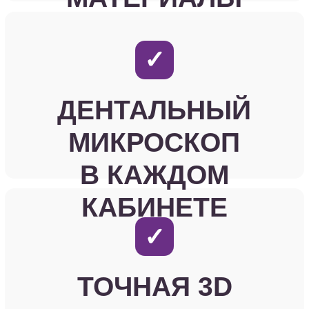
их владельцам и использованы
исключительно в целях демонстрации.
Пожалуйста, не используйте их в
коммерческих целях.
© 2026 «Эстетика Дентал» - Estetica Dental
*
*Ютуб- продукт компаний запрещены
на территории РФ, за несоблюдения
российского законодательства.