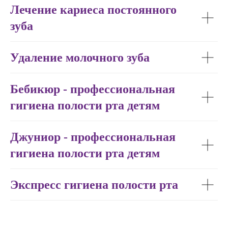
Лечение кариеса постоянного
на все вопросы, мы свяжемся с вами
в ближайшее время
зуба
и проконсультируем.
Удаление молочного зуба
Бебикюр - профессиональная
+7
гигиена полости рта детям
Отправляя данные, Вы подтверждаете,
Джуниор - профессиональная
что ознакомились с условиями
политики конфиденциальности
и
гигиена полости рта детям
хранения данных
Экспресс гигиена полости рта
Отправить данные